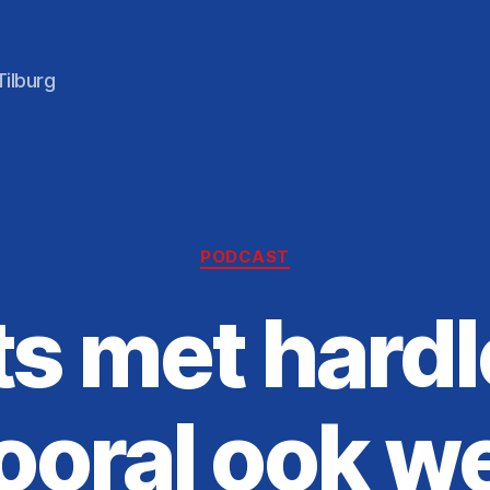
ilburg
Categorieën
PODCAST
ets met hard
ooral ook we