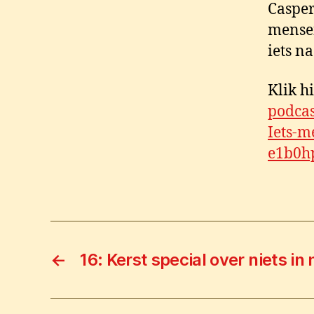
Casper
mensen
iets n
Klik h
podcas
Iets-m
e1b0h
←
16: Kerst special over niets in 