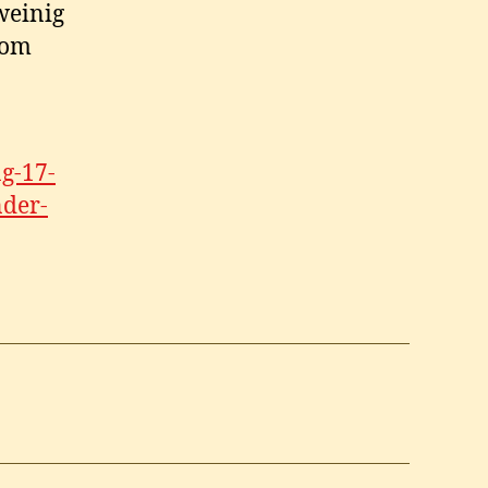
weinig
 om
g-17-
nder-