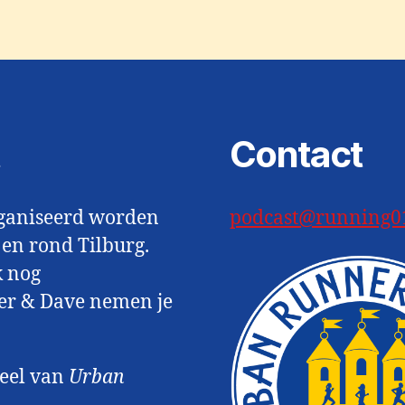
t
Contact
rganiseerd worden
podcast@running0
 en rond Tilburg.
k nog
per & Dave nemen je
deel van
Urban