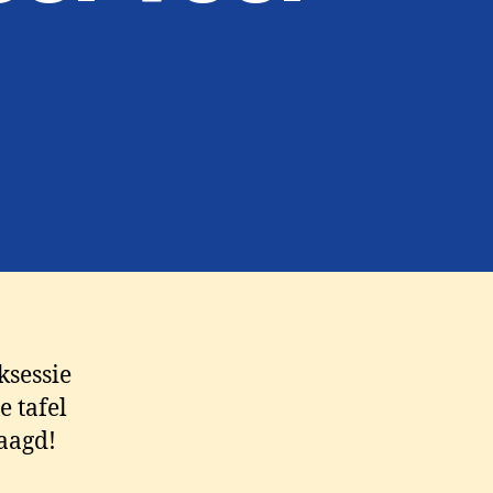
ksessie
 tafel
aagd!