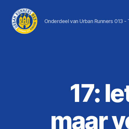
Onderdeel van Urban Runners 013 - T
Running013
Podcast
17: I
maar v