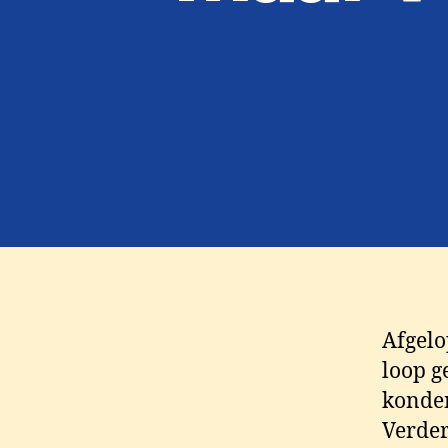
Afgelo
loop g
konden
Verder